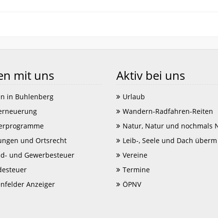
en mit uns
Aktiv bei uns
n in Buhlenberg
Urlaub
erneuerung
Wandern-Radfahren-Reiten
erprogramme
Natur, Natur und nochmals 
ungen und Ortsrecht
Leib-, Seele und Dach überm
d- und Gewerbesteuer
Vereine
esteuer
Termine
enfelder Anzeiger
ÖPNV