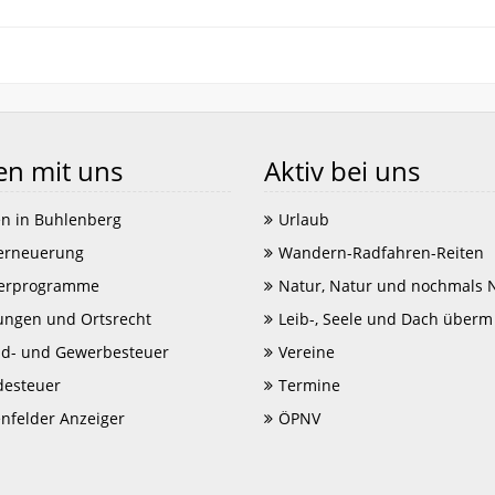
en mit uns
Aktiv bei uns
n in Buhlenberg
Urlaub
erneuerung
Wandern-Radfahren-Reiten
erprogramme
Natur, Natur und nochmals 
ungen und Ortsrecht
Leib-, Seele und Dach überm
d- und Gewerbesteuer
Vereine
esteuer
Termine
enfelder Anzeiger
ÖPNV