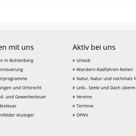
en mit uns
Aktiv bei uns
n in Buhlenberg
Urlaub
erneuerung
Wandern-Radfahren-Reiten
erprogramme
Natur, Natur und nochmals 
ungen und Ortsrecht
Leib-, Seele und Dach überm
d- und Gewerbesteuer
Vereine
esteuer
Termine
enfelder Anzeiger
ÖPNV