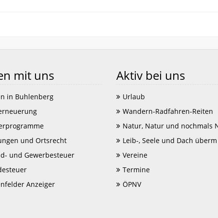
en mit uns
Aktiv bei uns
n in Buhlenberg
Urlaub
erneuerung
Wandern-Radfahren-Reiten
erprogramme
Natur, Natur und nochmals 
ungen und Ortsrecht
Leib-, Seele und Dach überm
d- und Gewerbesteuer
Vereine
esteuer
Termine
enfelder Anzeiger
ÖPNV