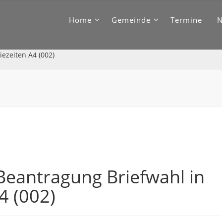
Home
Gemeinde
Termine
ezeiten A4 (002)
eantragung Briefwahl in
4 (002)