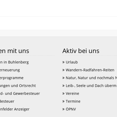
en mit uns
Aktiv bei uns
n in Buhlenberg
Urlaub
erneuerung
Wandern-Radfahren-Reiten
erprogramme
Natur, Natur und nochmals 
ungen und Ortsrecht
Leib-, Seele und Dach überm
d- und Gewerbesteuer
Vereine
esteuer
Termine
enfelder Anzeiger
ÖPNV