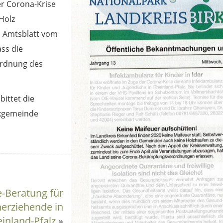
er Corona-Krise
Holz
m Amtsblatt vom
ass die
ordnung des
ittet die
rkgemeinde
e-Beratung für
nerziehende in
inland-Pfalz
»