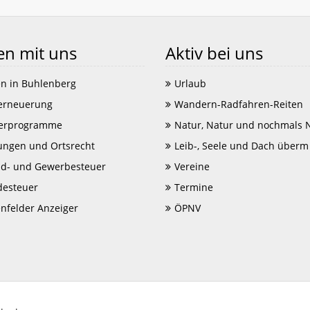
en mit uns
Aktiv bei uns
n in Buhlenberg
Urlaub
erneuerung
Wandern-Radfahren-Reiten
erprogramme
Natur, Natur und nochmals 
ungen und Ortsrecht
Leib-, Seele und Dach überm
d- und Gewerbesteuer
Vereine
esteuer
Termine
enfelder Anzeiger
ÖPNV